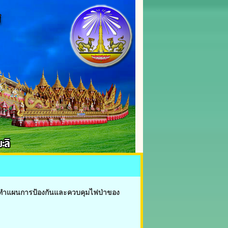
รจัดทำแผนการป้องกันและควบคุมไฟป่าของ